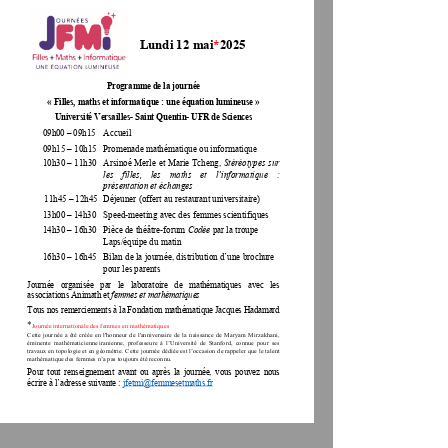
  Lundi 12 
mai
*2025
Programme de la journée
« Filles, maths et 
informatique
 : une équation lumineuse 
» 
Université 
Versailles
- Saint Quentin-
 UFR de Sciences
09h00 
– 09h15 
  Accueil
09h15 
– 10h15 
  Promenade mathématique ou informatique
10h30 
– 11h30 
  Arsinoé Merle et Marie Tcheng, 
Stéréotypes sur
les    filles,    les    maths
et    l’informatique    :    
présentation et échanges
11h45 
– 12h45 
  Déjeuner (offert au restaurant universitaire)
13h00 
– 14h30 
  Speed
-meeting avec des femmes
 scientifiques
14h30 
– 16h30 
  Pièce de 
théâtre-
forum 
Codée 
par la troupe 
Laps
/équipe du matin
16h30 
– 16h45 
Bilan de la journée, distribution d’une brochure 
pour les parents
Journée   organisée   par   le   laboratoire   de   mathématiques   avec   les   
association
s Animath et 
femmes et mathématiques
Tous nos remerciements à la Fondation mathématique Jacques Hadamard
*
Journée internationale des femmes en mathématiques
Cette  journée  a  été  créée  en  l'honneur  de  l'anniversaire  de  la  naissance  de  Maryam  Mirzakhani,  
éminente 
mathématicienne iranienne,  professeure  à  l’Université  de  Stanford,  connue  pour  ses  
travaux en topologie et en géométrie. Cette journée dédiée est l’occasion de rappeler que le talent 
mathématique des femmes n’a pas toujours été reconnu. 
Pour  tout  renseigne
ment  avant  ou  après  la  journée,  vous  pouvez  nous  
écrire à l’adresse suivante 
: jfetmi@femmesetmaths.fr