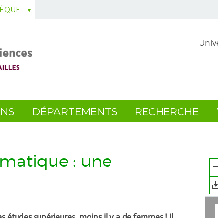
HÈQUE
Unive
ONS
DÉPARTEMENTS
RECHERCHE
ormatique : une
e
es études supérieures, moins il y a de femmes ! Il