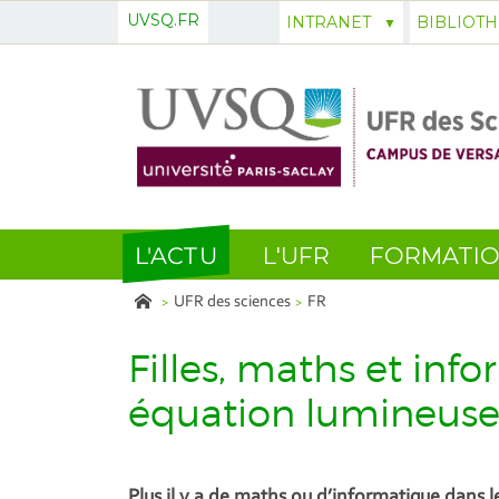
UVSQ.FR
INTRANET
BIBLIOT
L'ACTU
L'UFR
FORMATI
UFR des sciences
FR
Filles, maths et inf
équation lumineus
Plus il y a de maths ou d’informatique dans l