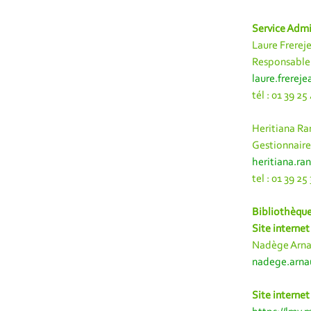
Service Admi
Laure Frerej
Responsable 
laure.frerej
tél : 01 39 25
Heritiana R
Gestionnair
heritiana.r
tel : 01 39 25
Bibliothèqu
Site internet
Nadège Arn
nadege.arna
Site internet 