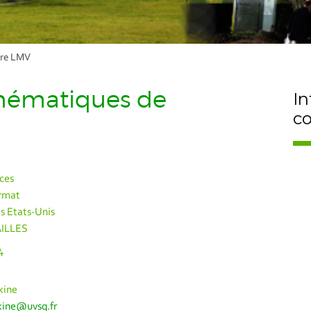
ire LMV
hématiques de
In
c
ces
rmat
s Etats-Unis
AILLES
4
kine
kine@uvsq.fr