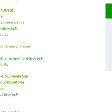
nistratif
:
ean
administrative
ean@uvsq.fr
 46 44
andriamampionona
e
andriamampionona@uvsq.fr
 36 84
e-Documentation
 du laboratoire
aud
ud@uvsq.fr
: