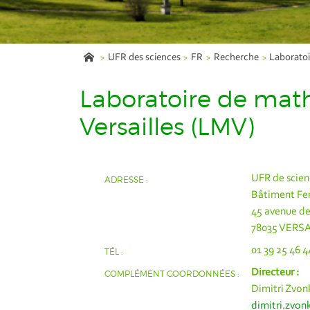
UFR des sciences
FR
Recherche
Laborato
Laboratoire de mat
Versailles (LMV)
UFR de scien
ADRESSE :
Bâtiment Fe
45 avenue de
78035 VERS
01 39 25 46 4
TÉL :
Directeur :
COMPLÉMENT COORDONNÉES :
Dimitri Zvon
dimitri.zvon