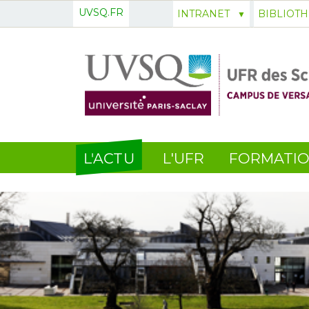
UVSQ.FR
INTRANET
BIBLIOT
L'ACTU
L'UFR
FORMATI