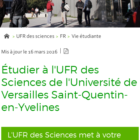
UFR des sciences
FR
Vie étudiante
Version PDF
Mis à jour le 16 mars 2026
Étudier à l'UFR des
Sciences de l'Université de
Versailles Saint-Quentin-
en-Yvelines
L'UFR des Sciences met à votre